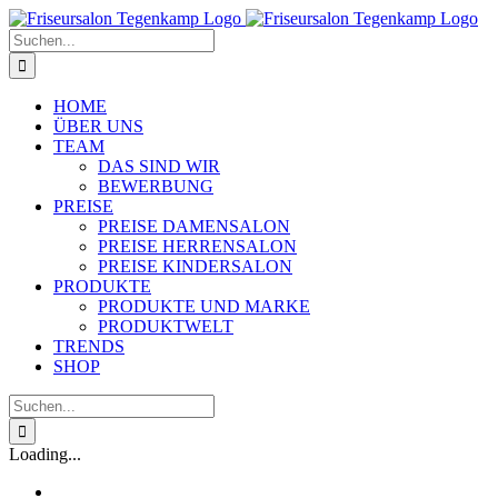
Zum
Inhalt
Suche
springen
nach:
HOME
ÜBER UNS
TEAM
DAS SIND WIR
BEWERBUNG
PREISE
PREISE DAMENSALON
PREISE HERRENSALON
PREISE KINDERSALON
PRODUKTE
PRODUKTE UND MARKE
PRODUKTWELT
TRENDS
SHOP
Suche
nach:
Loading...