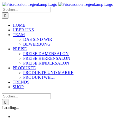
Zum
Inhalt
Suche
springen
nach:
HOME
ÜBER UNS
TEAM
DAS SIND WIR
BEWERBUNG
PREISE
PREISE DAMENSALON
PREISE HERRENSALON
PREISE KINDERSALON
PRODUKTE
PRODUKTE UND MARKE
PRODUKTWELT
TRENDS
SHOP
Suche
nach:
Loading...