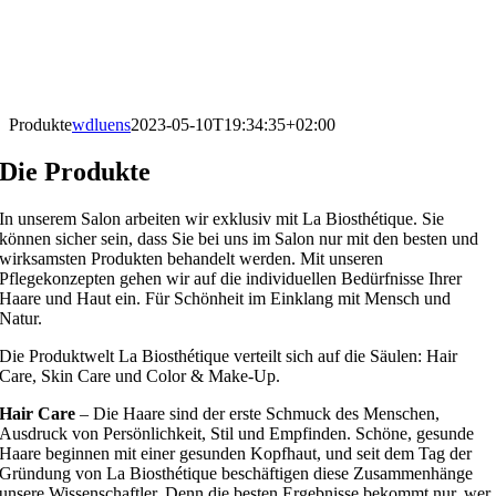
Produkte
wdluens
2023-05-10T19:34:35+02:00
Die Produkte
In unserem Salon arbeiten wir exklusiv mit La Biosthétique. Sie
können sicher sein, dass Sie bei uns im Salon nur mit den besten und
wirksamsten Produkten behandelt werden. Mit unseren
Pflegekonzepten gehen wir auf die individuellen Bedürfnisse Ihrer
Haare und Haut ein. Für Schönheit im Einklang mit Mensch und
Natur.
Die Produktwelt La Biosthétique verteilt sich auf die Säulen: Hair
Care, Skin Care und Color & Make-Up.
Hair Care
– Die Haare sind der erste Schmuck des Menschen,
Ausdruck von Persönlichkeit, Stil und Empfinden. Schöne, gesunde
Haare beginnen mit einer gesunden Kopfhaut, und seit dem Tag der
Gründung von La Biosthétique beschäftigen diese Zusammenhänge
unsere Wissenschaftler. Denn die besten Ergebnisse bekommt nur, wer